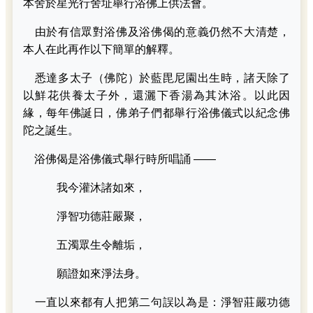
本舍於星光行舍址舉行浴佛上供法會。
由於有信眾對浴佛及浴佛偈的意義仍然不大清楚，
本人在此再作以下簡單的解釋。
悉達多太子（佛陀）於藍毘尼園出生時，諸天除了
以鮮花供養太子外，還灑下香湯為其沐浴。以此因
緣，每年佛誕日，佛弟子們都舉行浴佛儀式以紀念佛
陀之誕生。
浴佛偈是浴佛儀式舉行時所唱誦 ——
我今灌沐諸如來，
淨智功德莊嚴聚，
五濁眾生令離垢，
願證如來淨法身。
一直以來都有人把第二句誤以為是：淨智莊嚴功德