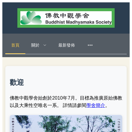
首頁
關於
最新發佈
歡迎
佛教中觀學舍始創於2010年7月。目標為推廣原始佛教
以及大乘性空唯名一系。 詳情請參閱
學舍簡介
。