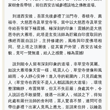
家樹會長帶領，前往西安古城參禮該地之佛教道場。
到達西安後，吾眾先後參禮了法門寺、香積寺、薦
福寺、大慈恩寺及草堂寺等。當中以大慈恩寺及草堂
寺給吾等留下極震撼、極深刻的印象﹗震撼的是大慈
恩寺的大雁塔。此塔是玄奘法師為貯藏自印度取回的
佛經而親自設計，主持修建的，風格與印度佛塔相
同。登上塔之頂層後，從其窗戶外望，西安古城全
貌，竟可一覽無遺，給人之感覺，極為震撼!
說到能令人留有深刻印象的道場，非草堂寺莫屬。
如說大雁塔像天雷一樣，吼震人心，草堂寺便像和風
細雨，令人靜心安神！進入寺的範圍內，只見四處無
人（草堂寺在西安不是人人都認識的大道場），環境
整潔幽靜，布置簡單，但又不失莊嚴；身處其中，令
人說話也不敢揚聲。後遇一出家人，傾談之下，得知
此處有羅什法師的舍利塔，眾人驚喜不禁，連問可否
帶往參禮？出家人竟馬上應允，並請來住持，以鑰匙