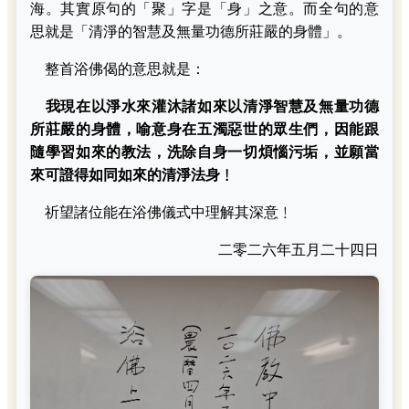
海。其實原句的「聚」字是「身」之意。而全句的意
思就是「清淨的智慧及無量功德所莊嚴的身體」。
整首浴佛偈的意思就是：
我現在以淨水來灌沐諸如來以清淨智慧及無量功德
所莊嚴的身體，喻意身在五濁惡世的眾生們，因能跟
隨學習如來的教法，洗除自身一切煩惱污垢，並願當
來可證得如同如來的清淨法身﹗
祈望諸位能在浴佛儀式中理解其深意﹗
二零二六年五月二十四日