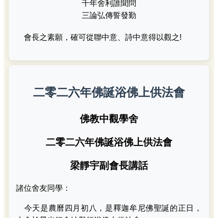
千年舍利誰聞問
三論弘傳誓發勤
會長之素願，確可從聯中意、詩中意得以觀之!
二零二六年佛誕浴佛上供法會
佛教中觀學舍
二零二六年佛誕浴佛上供法會
梁靜宇副會長講話
諸位舍友同學：
今天是農曆四月初八，是釋迦牟尼佛聖誕的正日，