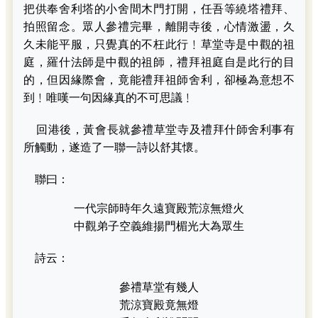
把供奉舍利塔的小舍間木門打開，任吾等繞塔禮拜、
拍照留念。眾人參禮完畢，離開寺後，心情激盪，久
久未能平服，只覺真的不枉此行﹗草堂寺是中觀的祖
庭，羅什法師是中觀的祖師，禮拜祖庭自是此行的目
的，但因緣際會，竟能禮拜祖師舍利，卻極為意想不
到﹗唯嘆一句因緣真的不可思議﹗
回港後，黃會長就參禮草堂寺及禮拜什師舍利事有
所觸動，遂造了一聯一詩以舒其懷。
聯曰：
一代宗師時年久遠寶殿荒涼無燈火
中觀弟子空義維揚門楣光大為眾生
詩云：
參禮草堂有幾人
荒涼寶殿竟無燈