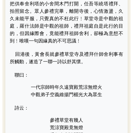
把供奉舍利塔的小舍間木門打開，任吾等繞塔禮拜、
拍照留念。眾人參禮完畢，離開寺後，心情激盪，久
久未能平服，只覺真的不枉此行﹗草堂寺是中觀的祖
庭，羅什法師是中觀的祖師，禮拜祖庭自是此行的目
的，但因緣際會，竟能禮拜祖師舍利，卻極為意想不
到﹗唯嘆一句因緣真的不可思議﹗
回港後，黃會長就參禮草堂寺及禮拜什師舍利事有
所觸動，遂造了一聯一詩以舒其懷。
聯曰：
一代宗師時年久遠寶殿荒涼無燈火
中觀弟子空義維揚門楣光大為眾生
詩云：
參禮草堂有幾人
荒涼寶殿竟無燈