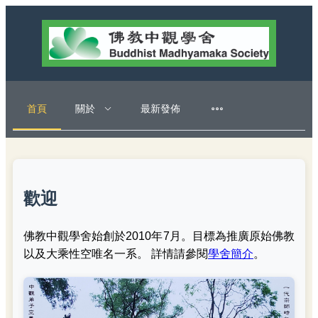
首頁
關於
最新發佈
歡迎
佛教中觀學舍始創於2010年7月。目標為推廣原始佛教
以及大乘性空唯名一系。 詳情請參閱
學舍簡介
。