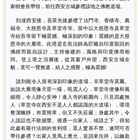
家樹會長帶領，前往西安古城參禮該地之佛教道場。
到達西安後，吾眾先後參禮了法門寺、香積寺、薦
福寺、大慈恩寺及草堂寺等。當中以大慈恩寺及草堂
寺給吾等留下極震撼、極深刻的印象﹗震撼的是大慈
恩寺的大雁塔。此塔是玄奘法師為貯藏自印度取回的
佛經而親自設計，主持修建的，風格與印度佛塔相
同。登上塔之頂層後，從其窗戶外望，西安古城全
貌，竟可一覽無遺，給人之感覺，極為震撼!
說到能令人留有深刻印象的道場，非草堂寺莫屬。
如說大雁塔像天雷一樣，吼震人心，草堂寺便像和風
細雨，令人靜心安神！進入寺的範圍內，只見四處無
人（草堂寺在西安不是人人都認識的大道場），環境
整潔幽靜，布置簡單，但又不失莊嚴；身處其中，令
人說話也不敢揚聲。後遇一出家人，傾談之下，得知
此處有羅什法師的舍利塔，眾人驚喜不禁，連問可否
帶往參禮？出家人竟馬上應允，並請來住持，以鑰匙