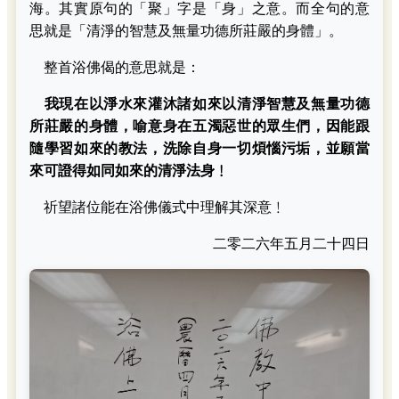
海。其實原句的「聚」字是「身」之意。而全句的意
思就是「清淨的智慧及無量功德所莊嚴的身體」。
整首浴佛偈的意思就是：
我現在以淨水來灌沐諸如來以清淨智慧及無量功德
所莊嚴的身體，喻意身在五濁惡世的眾生們，因能跟
隨學習如來的教法，洗除自身一切煩惱污垢，並願當
來可證得如同如來的清淨法身﹗
祈望諸位能在浴佛儀式中理解其深意﹗
二零二六年五月二十四日