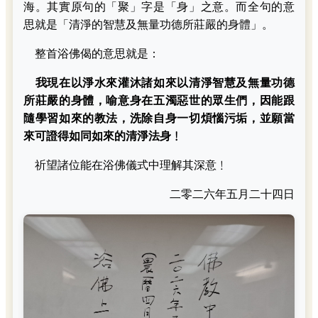
海。其實原句的「聚」字是「身」之意。而全句的意
思就是「清淨的智慧及無量功德所莊嚴的身體」。
整首浴佛偈的意思就是：
我現在以淨水來灌沐諸如來以清淨智慧及無量功德
所莊嚴的身體，喻意身在五濁惡世的眾生們，因能跟
隨學習如來的教法，洗除自身一切煩惱污垢，並願當
來可證得如同如來的清淨法身﹗
祈望諸位能在浴佛儀式中理解其深意﹗
二零二六年五月二十四日