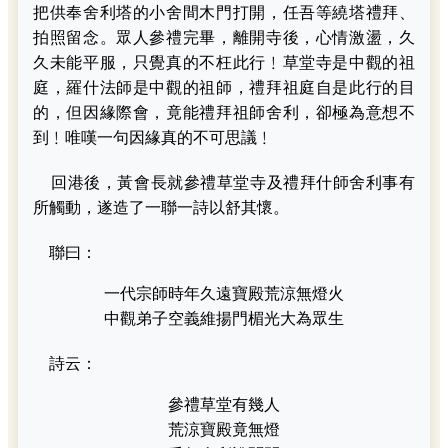
把供奉舍利塔的小舍間木門打開，任吾等繞塔禮拜、
拍照留念。眾人參禮完畢，離開寺後，心情激盪，久
久未能平服，只覺真的不枉此行﹗草堂寺是中觀的祖
庭，羅什法師是中觀的祖師，禮拜祖庭自是此行的目
的，但因緣際會，竟能禮拜祖師舍利，卻極為意想不
到﹗唯嘆一句因緣真的不可思議﹗
回港後，黃會長就參禮草堂寺及禮拜什師舍利事有
所觸動，遂造了一聯一詩以舒其懷。
聯曰：
一代宗師時年久遠寶殿荒涼無燈火
中觀弟子空義維揚門楣光大為眾生
詩云：
參禮草堂有幾人
荒涼寶殿竟無燈