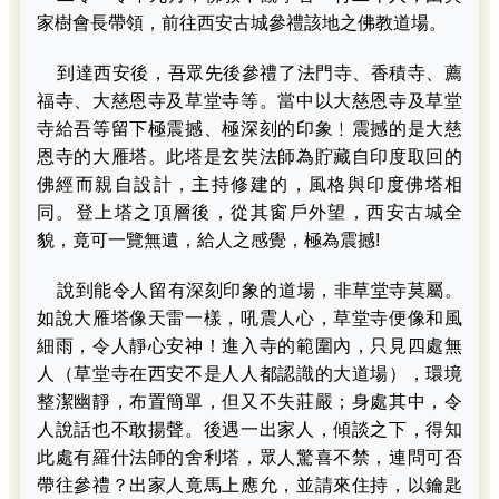
家樹會長帶領，前往西安古城參禮該地之佛教道場。
到達西安後，吾眾先後參禮了法門寺、香積寺、薦
福寺、大慈恩寺及草堂寺等。當中以大慈恩寺及草堂
寺給吾等留下極震撼、極深刻的印象﹗震撼的是大慈
恩寺的大雁塔。此塔是玄奘法師為貯藏自印度取回的
佛經而親自設計，主持修建的，風格與印度佛塔相
同。登上塔之頂層後，從其窗戶外望，西安古城全
貌，竟可一覽無遺，給人之感覺，極為震撼!
說到能令人留有深刻印象的道場，非草堂寺莫屬。
如說大雁塔像天雷一樣，吼震人心，草堂寺便像和風
細雨，令人靜心安神！進入寺的範圍內，只見四處無
人（草堂寺在西安不是人人都認識的大道場），環境
整潔幽靜，布置簡單，但又不失莊嚴；身處其中，令
人說話也不敢揚聲。後遇一出家人，傾談之下，得知
此處有羅什法師的舍利塔，眾人驚喜不禁，連問可否
帶往參禮？出家人竟馬上應允，並請來住持，以鑰匙