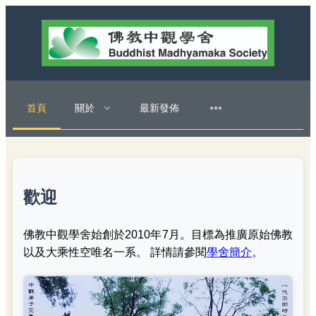
首頁
關於
最新發佈
歡迎
佛教中觀學舍始創於2010年7月。目標為推廣原始佛教
以及大乘性空唯名一系。 詳情請參閱
學舍簡介
。