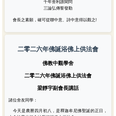
千年舍利誰聞問
三論弘傳誓發勤
會長之素願，確可從聯中意、詩中意得以觀之!
二零二六年佛誕浴佛上供法會
佛教中觀學舍
二零二六年佛誕浴佛上供法會
梁靜宇副會長講話
諸位舍友同學：
今天是農曆四月初八，是釋迦牟尼佛聖誕的正日，