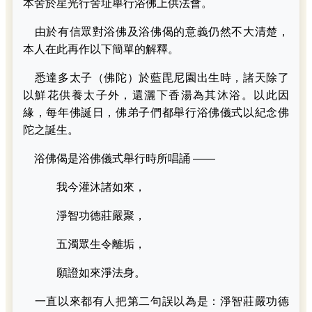
本舍於星光行舍址舉行浴佛上供法會。
由於有信眾對浴佛及浴佛偈的意義仍然不大清楚，
本人在此再作以下簡單的解釋。
悉達多太子（佛陀）於藍毘尼園出生時，諸天除了
以鮮花供養太子外，還灑下香湯為其沐浴。以此因
緣，每年佛誕日，佛弟子們都舉行浴佛儀式以紀念佛
陀之誕生。
浴佛偈是浴佛儀式舉行時所唱誦 ——
我今灌沐諸如來，
淨智功德莊嚴聚，
五濁眾生令離垢，
願證如來淨法身。
一直以來都有人把第二句誤以為是：淨智莊嚴功德