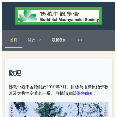
首頁
關於
最新發佈
歡迎
佛教中觀學舍始創於2010年7月。目標為推廣原始佛教
以及大乘性空唯名一系。 詳情請參閱
學舍簡介
。