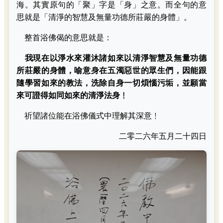
海。其實原句的「聚」字是「身」之意。而全句的意
思就是「清淨的智慧及無量功德所莊嚴的身體」。
整首浴佛偈的意思就是：
我現在以淨水來灌沐諸如來以清淨智慧及無量功德
所莊嚴的身體，喻意身在五濁惡世的眾生們，因能跟
隨學習如來的教法，洗除自身一切煩惱污垢，並願當
來可證得如同如來的清淨法身﹗
祈望諸位能在浴佛儀式中理解其深意﹗
二零二六年五月二十四日