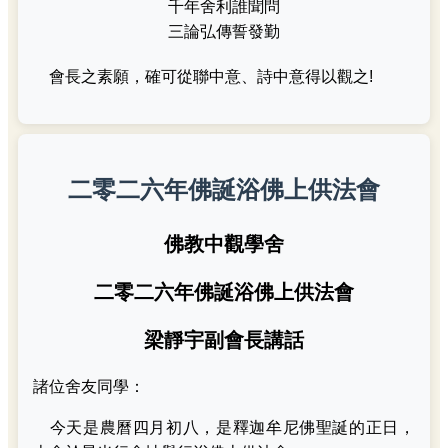
千年舍利誰聞問
三論弘傳誓發勤
會長之素願，確可從聯中意、詩中意得以觀之!
二零二六年佛誕浴佛上供法會
佛教中觀學舍
二零二六年佛誕浴佛上供法會
梁靜宇副會長講話
諸位舍友同學：
今天是農曆四月初八，是釋迦牟尼佛聖誕的正日，