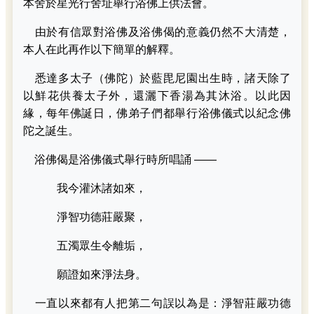
本舍於星光行舍址舉行浴佛上供法會。
由於有信眾對浴佛及浴佛偈的意義仍然不大清楚，
本人在此再作以下簡單的解釋。
悉達多太子（佛陀）於藍毘尼園出生時，諸天除了
以鮮花供養太子外，還灑下香湯為其沐浴。以此因
緣，每年佛誕日，佛弟子們都舉行浴佛儀式以紀念佛
陀之誕生。
浴佛偈是浴佛儀式舉行時所唱誦 ——
我今灌沐諸如來，
淨智功德莊嚴聚，
五濁眾生令離垢，
願證如來淨法身。
一直以來都有人把第二句誤以為是：淨智莊嚴功德