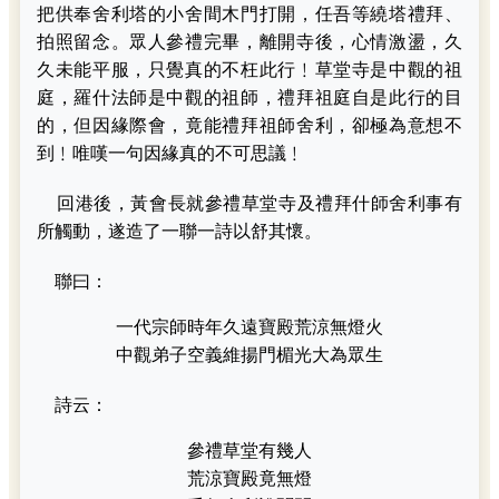
把供奉舍利塔的小舍間木門打開，任吾等繞塔禮拜、
拍照留念。眾人參禮完畢，離開寺後，心情激盪，久
久未能平服，只覺真的不枉此行﹗草堂寺是中觀的祖
庭，羅什法師是中觀的祖師，禮拜祖庭自是此行的目
的，但因緣際會，竟能禮拜祖師舍利，卻極為意想不
到﹗唯嘆一句因緣真的不可思議﹗
回港後，黃會長就參禮草堂寺及禮拜什師舍利事有
所觸動，遂造了一聯一詩以舒其懷。
聯曰：
一代宗師時年久遠寶殿荒涼無燈火
中觀弟子空義維揚門楣光大為眾生
詩云：
參禮草堂有幾人
荒涼寶殿竟無燈