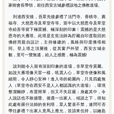
家樹會長帶領，前往西安古城參禮該地之佛教道場。
到達西安後，吾眾先後參禮了法門寺、香積寺、薦
福寺、大慈恩寺及草堂寺等。當中以大慈恩寺及草堂
寺給吾等留下極震撼、極深刻的印象﹗震撼的是大慈
恩寺的大雁塔。此塔是玄奘法師為貯藏自印度取回的
佛經而親自設計，主持修建的，風格與印度佛塔相
同。登上塔之頂層後，從其窗戶外望，西安古城全
貌，竟可一覽無遺，給人之感覺，極為震撼!
說到能令人留有深刻印象的道場，非草堂寺莫屬。
如說大雁塔像天雷一樣，吼震人心，草堂寺便像和風
細雨，令人靜心安神！進入寺的範圍內，只見四處無
人（草堂寺在西安不是人人都認識的大道場），環境
整潔幽靜，布置簡單，但又不失莊嚴；身處其中，令
人說話也不敢揚聲。後遇一出家人，傾談之下，得知
此處有羅什法師的舍利塔，眾人驚喜不禁，連問可否
帶往參禮？出家人竟馬上應允，並請來住持，以鑰匙