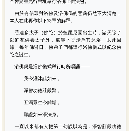
本舍於星光行舍址舉行浴佛上供法會。
由於有信眾對浴佛及浴佛偈的意義仍然不大清楚，
本人在此再作以下簡單的解釋。
悉達多太子（佛陀）於藍毘尼園出生時，諸天除了
以鮮花供養太子外，還灑下香湯為其沐浴。以此因
緣，每年佛誕日，佛弟子們都舉行浴佛儀式以紀念佛
陀之誕生。
浴佛偈是浴佛儀式舉行時所唱誦 ——
我今灌沐諸如來，
淨智功德莊嚴聚，
五濁眾生令離垢，
願證如來淨法身。
一直以來都有人把第二句誤以為是：淨智莊嚴功德