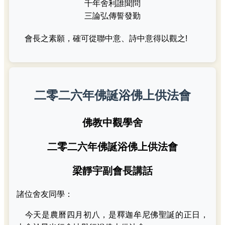
千年舍利誰聞問
三論弘傳誓發勤
會長之素願，確可從聯中意、詩中意得以觀之!
二零二六年佛誕浴佛上供法會
佛教中觀學舍
二零二六年佛誕浴佛上供法會
梁靜宇副會長講話
諸位舍友同學：
今天是農曆四月初八，是釋迦牟尼佛聖誕的正日，