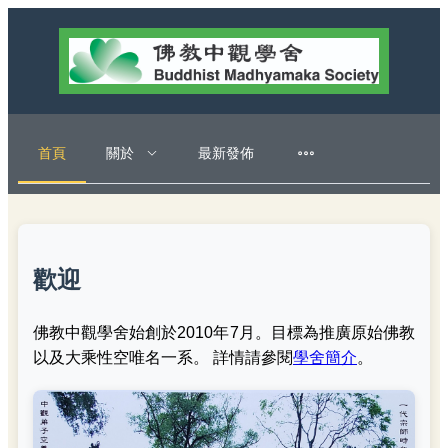
首頁
關於
最新發佈
歡迎
佛教中觀學舍始創於2010年7月。目標為推廣原始佛教
以及大乘性空唯名一系。 詳情請參閱
學舍簡介
。