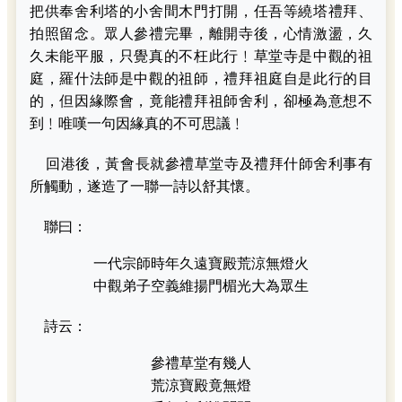
把供奉舍利塔的小舍間木門打開，任吾等繞塔禮拜、
拍照留念。眾人參禮完畢，離開寺後，心情激盪，久
久未能平服，只覺真的不枉此行﹗草堂寺是中觀的祖
庭，羅什法師是中觀的祖師，禮拜祖庭自是此行的目
的，但因緣際會，竟能禮拜祖師舍利，卻極為意想不
到﹗唯嘆一句因緣真的不可思議﹗
回港後，黃會長就參禮草堂寺及禮拜什師舍利事有
所觸動，遂造了一聯一詩以舒其懷。
聯曰：
一代宗師時年久遠寶殿荒涼無燈火
中觀弟子空義維揚門楣光大為眾生
詩云：
參禮草堂有幾人
荒涼寶殿竟無燈