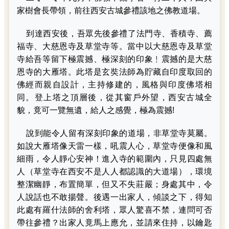
家樹會長帶領，前往西安古城參禮該地之佛教道場。
到達西安後，吾眾先後參禮了法門寺、香積寺、薦
福寺、大慈恩寺及草堂寺等。當中以大慈恩寺及草堂
寺給吾等留下極震撼、極深刻的印象﹗震撼的是大慈
恩寺的大雁塔。此塔是玄奘法師為貯藏自印度取回的
佛經而親自設計，主持修建的，風格與印度佛塔相
同。登上塔之頂層後，從其窗戶外望，西安古城全
貌，竟可一覽無遺，給人之感覺，極為震撼!
說到能令人留有深刻印象的道場，非草堂寺莫屬。
如說大雁塔像天雷一樣，吼震人心，草堂寺便像和風
細雨，令人靜心安神！進入寺的範圍內，只見四處無
人（草堂寺在西安不是人人都認識的大道場），環境
整潔幽靜，布置簡單，但又不失莊嚴；身處其中，令
人說話也不敢揚聲。後遇一出家人，傾談之下，得知
此處有羅什法師的舍利塔，眾人驚喜不禁，連問可否
帶往參禮？出家人竟馬上應允，並請來住持，以鑰匙