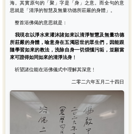
海。其實原句的「聚」字是「身」之意。而全句的意
思就是「清淨的智慧及無量功德所莊嚴的身體」。
整首浴佛偈的意思就是：
我現在以淨水來灌沐諸如來以清淨智慧及無量功德
所莊嚴的身體，喻意身在五濁惡世的眾生們，因能跟
隨學習如來的教法，洗除自身一切煩惱污垢，並願當
來可證得如同如來的清淨法身﹗
祈望諸位能在浴佛儀式中理解其深意﹗
二零二六年五月二十四日