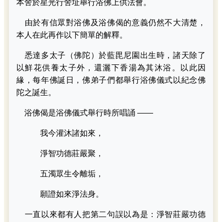
本舍於星光行舍址舉行浴佛上供法會。
由於有信眾對浴佛及浴佛偈的意義仍然不大清楚，
本人在此再作以下簡單的解釋。
悉達多太子（佛陀）於藍毘尼園出生時，諸天除了
以鮮花供養太子外，還灑下香湯為其沐浴。以此因
緣，每年佛誕日，佛弟子們都舉行浴佛儀式以紀念佛
陀之誕生。
浴佛偈是浴佛儀式舉行時所唱誦 ——
我今灌沐諸如來，
淨智功德莊嚴聚，
五濁眾生令離垢，
願證如來淨法身。
一直以來都有人把第二句誤以為是：淨智莊嚴功德