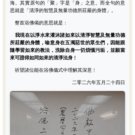
海。其實原句的「聚」字是「身」之意。而全句的意
思就是「清淨的智慧及無量功德所莊嚴的身體」。
整首浴佛偈的意思就是：
我現在以淨水來灌沐諸如來以清淨智慧及無量功德
所莊嚴的身體，喻意身在五濁惡世的眾生們，因能跟
隨學習如來的教法，洗除自身一切煩惱污垢，並願當
來可證得如同如來的清淨法身﹗
祈望諸位能在浴佛儀式中理解其深意﹗
二零二六年五月二十四日