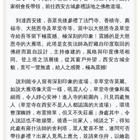
家樹會長帶領，前往西安古城參禮該地之佛教道場。
到達西安後，吾眾先後參禮了法門寺、香積寺、薦
福寺、大慈恩寺及草堂寺等。當中以大慈恩寺及草堂
寺給吾等留下極震撼、極深刻的印象﹗震撼的是大慈
恩寺的大雁塔。此塔是玄奘法師為貯藏自印度取回的
佛經而親自設計，主持修建的，風格與印度佛塔相
同。登上塔之頂層後，從其窗戶外望，西安古城全
貌，竟可一覽無遺，給人之感覺，極為震撼!
說到能令人留有深刻印象的道場，非草堂寺莫屬。
如說大雁塔像天雷一樣，吼震人心，草堂寺便像和風
細雨，令人靜心安神！進入寺的範圍內，只見四處無
人（草堂寺在西安不是人人都認識的大道場），環境
整潔幽靜，布置簡單，但又不失莊嚴；身處其中，令
人說話也不敢揚聲。後遇一出家人，傾談之下，得知
此處有羅什法師的舍利塔，眾人驚喜不禁，連問可否
帶往參禮？出家人竟馬上應允，並請來住持，以鑰匙