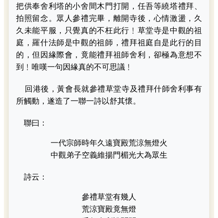
把供奉舍利塔的小舍間木門打開，任吾等繞塔禮拜、
拍照留念。眾人參禮完畢，離開寺後，心情激盪，久
久未能平服，只覺真的不枉此行﹗草堂寺是中觀的祖
庭，羅什法師是中觀的祖師，禮拜祖庭自是此行的目
的，但因緣際會，竟能禮拜祖師舍利，卻極為意想不
到﹗唯嘆一句因緣真的不可思議﹗
回港後，黃會長就參禮草堂寺及禮拜什師舍利事有
所觸動，遂造了一聯一詩以舒其懷。
聯曰：
一代宗師時年久遠寶殿荒涼無燈火
中觀弟子空義維揚門楣光大為眾生
詩云：
參禮草堂有幾人
荒涼寶殿竟無燈