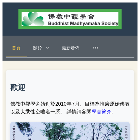
首頁
關於
最新發佈
歡迎
佛教中觀學舍始創於2010年7月。目標為推廣原始佛教
以及大乘性空唯名一系。 詳情請參閱
學舍簡介
。