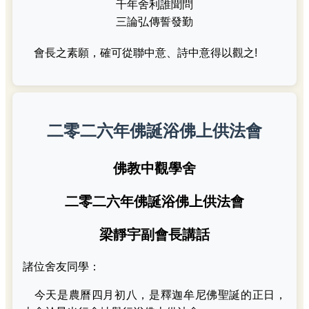
千年舍利誰聞問
三論弘傳誓發勤
會長之素願，確可從聯中意、詩中意得以觀之!
二零二六年佛誕浴佛上供法會
佛教中觀學舍
二零二六年佛誕浴佛上供法會
梁靜宇副會長講話
諸位舍友同學：
今天是農曆四月初八，是釋迦牟尼佛聖誕的正日，